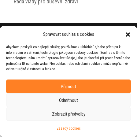
Rada vlády pro duševní zdraví
© 2026 Jiří Horecký – Osobní stránky Jiřího
Spravovat souhlas s cookies
Horeckého
Abychom poskytli co nejlepší služby, používáme k ukládání a/nebo přístupu k
Web vytvořila firma
RUDI
ve spolupráci s
informacím o zařízení, technologie jako jsou soubory cookies. Souhlas s těmito
agenturou
ZEST BRAND
.
technologiemi nám umožní zpracovávat údaje, jako je chování při procházení nebo
jedinečná ID na tomto webu. Nesouhlas nebo odvolání souhlasu může nepříznivě
ovlivnit určité vlastnosti a funkce.
Příjmout
Odmítnout
Zobrazit předvolby
Zásady cookies