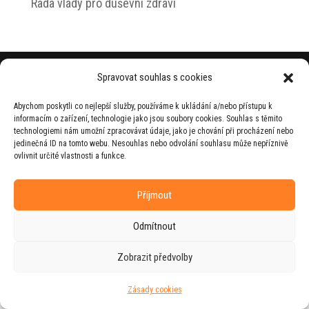
Rada vlády pro duševní zdraví
© 2026 Jiří Horecký – Osobní stránky Jiřího
Spravovat souhlas s cookies
Horeckého
Abychom poskytli co nejlepší služby, používáme k ukládání a/nebo přístupu k
Web vytvořila firma
RUDI
ve spolupráci s
informacím o zařízení, technologie jako jsou soubory cookies. Souhlas s těmito
agenturou
ZEST BRAND
.
technologiemi nám umožní zpracovávat údaje, jako je chování při procházení nebo
jedinečná ID na tomto webu. Nesouhlas nebo odvolání souhlasu může nepříznivě
ovlivnit určité vlastnosti a funkce.
Příjmout
Odmítnout
Zobrazit předvolby
Zásady cookies