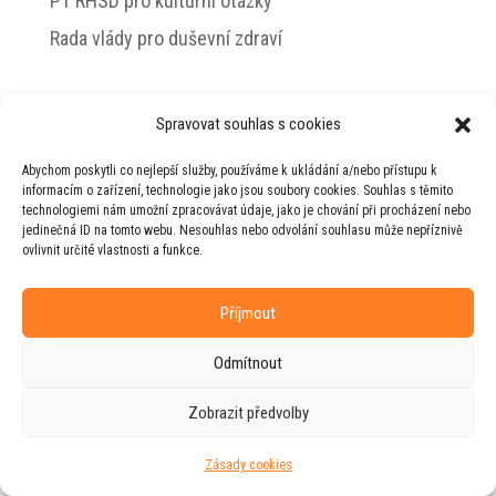
PT RHSD pro kulturní otázky
Rada vlády pro duševní zdraví
Spravovat souhlas s cookies
© 2026 Jiří Horecký – Osobní stránky Jiřího
Abychom poskytli co nejlepší služby, používáme k ukládání a/nebo přístupu k
Horeckého
informacím o zařízení, technologie jako jsou soubory cookies. Souhlas s těmito
technologiemi nám umožní zpracovávat údaje, jako je chování při procházení nebo
Web vytvořila firma
RUDI
ve spolupráci s
jedinečná ID na tomto webu. Nesouhlas nebo odvolání souhlasu může nepříznivě
agenturou
ZEST BRAND
.
ovlivnit určité vlastnosti a funkce.
Příjmout
Odmítnout
Zobrazit předvolby
Zásady cookies