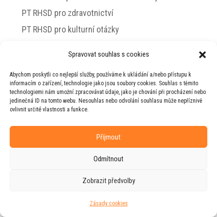
PT RHSD pro zdravotnictví
PT RHSD pro kulturní otázky
Rada vlády pro duševní zdraví
Spravovat souhlas s cookies
Abychom poskytli co nejlepší služby, používáme k ukládání a/nebo přístupu k
informacím o zařízení, technologie jako jsou soubory cookies. Souhlas s těmito
technologiemi nám umožní zpracovávat údaje, jako je chování při procházení nebo
© 2026 Jiří Horecký – Osobní stránky Jiřího
jedinečná ID na tomto webu. Nesouhlas nebo odvolání souhlasu může nepříznivě
Horeckého
ovlivnit určité vlastnosti a funkce.
Web vytvořila firma
RUDI
ve spolupráci s
agenturou
ZEST BRAND
.
Příjmout
Odmítnout
Zobrazit předvolby
Zásady cookies