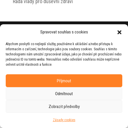
Rada vlády pro duševní zdraví
© 2026 Jiří Horecký – Osobní stránky Jiřího
Spravovat souhlas s cookies
Horeckého
Abychom poskytli co nejlepší služby, používáme k ukládání a/nebo přístupu k
Web vytvořila firma
RUDI
ve spolupráci s
informacím o zařízení, technologie jako jsou soubory cookies. Souhlas s těmito
agenturou
ZEST BRAND
.
technologiemi nám umožní zpracovávat údaje, jako je chování při procházení nebo
jedinečná ID na tomto webu. Nesouhlas nebo odvolání souhlasu může nepříznivě
ovlivnit určité vlastnosti a funkce.
Příjmout
Odmítnout
Zobrazit předvolby
Zásady cookies