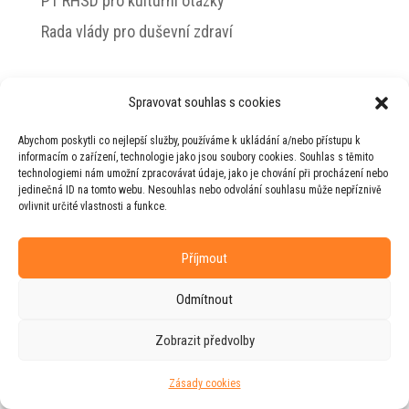
PT RHSD pro kulturní otázky
Rada vlády pro duševní zdraví
Spravovat souhlas s cookies
© 2026 Jiří Horecký – Osobní stránky Jiřího
Abychom poskytli co nejlepší služby, používáme k ukládání a/nebo přístupu k
Horeckého
informacím o zařízení, technologie jako jsou soubory cookies. Souhlas s těmito
technologiemi nám umožní zpracovávat údaje, jako je chování při procházení nebo
Web vytvořila firma
RUDI
ve spolupráci s
jedinečná ID na tomto webu. Nesouhlas nebo odvolání souhlasu může nepříznivě
agenturou
ZEST BRAND
.
ovlivnit určité vlastnosti a funkce.
Příjmout
Odmítnout
Zobrazit předvolby
Zásady cookies