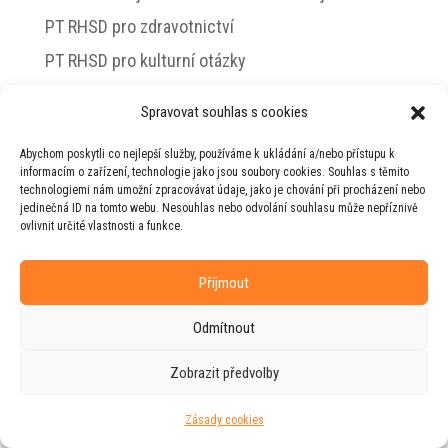
PT RHSD pro zdravotnictví
PT RHSD pro kulturní otázky
Rada vlády pro duševní zdraví
Spravovat souhlas s cookies
Abychom poskytli co nejlepší služby, používáme k ukládání a/nebo přístupu k
informacím o zařízení, technologie jako jsou soubory cookies. Souhlas s těmito
technologiemi nám umožní zpracovávat údaje, jako je chování při procházení nebo
© 2026 Jiří Horecký – Osobní stránky Jiřího
jedinečná ID na tomto webu. Nesouhlas nebo odvolání souhlasu může nepříznivě
Horeckého
ovlivnit určité vlastnosti a funkce.
Web vytvořila firma
RUDI
ve spolupráci s
agenturou
ZEST BRAND
.
Příjmout
Odmítnout
Zobrazit předvolby
Zásady cookies