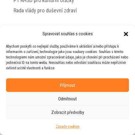
PT RHSD pro kulturní otázky
Rada vlády pro duševní zdraví
Spravovat souhlas s cookies
© 2026 Jiří Horecký – Osobní stránky Jiřího
Abychom poskytli co nejlepší služby, používáme k ukládání a/nebo přístupu k
Horeckého
informacím o zařízení, technologie jako jsou soubory cookies. Souhlas s těmito
technologiemi nám umožní zpracovávat údaje, jako je chování při procházení nebo
Web vytvořila firma
RUDI
ve spolupráci s
jedinečná ID na tomto webu. Nesouhlas nebo odvolání souhlasu může nepříznivě
agenturou
ZEST BRAND
.
ovlivnit určité vlastnosti a funkce.
Příjmout
Odmítnout
Zobrazit předvolby
Zásady cookies