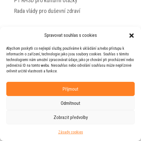
PT RHSD pro kulturní otázky
Rada vlády pro duševní zdraví
Spravovat souhlas s cookies
© 2026 Jiří Horecký – Osobní stránky Jiřího
Abychom poskytli co nejlepší služby, používáme k ukládání a/nebo přístupu k
Horeckého
informacím o zařízení, technologie jako jsou soubory cookies. Souhlas s těmito
technologiemi nám umožní zpracovávat údaje, jako je chování při procházení nebo
Web vytvořila firma
RUDI
ve spolupráci s
jedinečná ID na tomto webu. Nesouhlas nebo odvolání souhlasu může nepříznivě
agenturou
ZEST BRAND
.
ovlivnit určité vlastnosti a funkce.
Příjmout
Odmítnout
Zobrazit předvolby
Zásady cookies