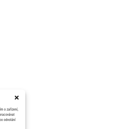
m o zařízení,
zpracovávat
bo odvolání