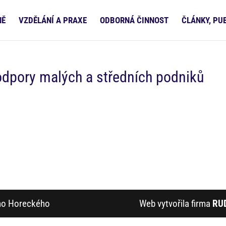
NĚ
VZDĚLÁNÍ A PRAXE
ODBORNÁ ČINNOST
ČLÁNKY, PU
odpory malých a středních podniků
ího Horeckého
Web vytvořila firma
RU