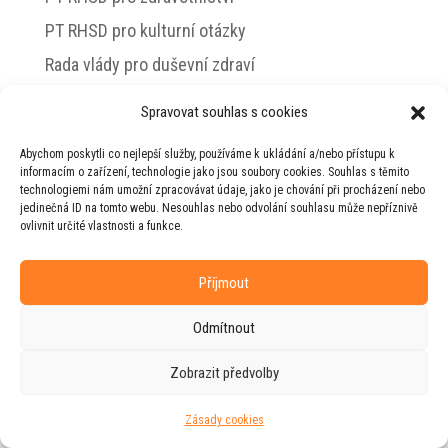
PT RHSD pro kulturní otázky
Rada vlády pro duševní zdraví
Spravovat souhlas s cookies
Abychom poskytli co nejlepší služby, používáme k ukládání a/nebo přístupu k
© 2026 Jiří Horecký – Osobní stránky Jiřího
informacím o zařízení, technologie jako jsou soubory cookies. Souhlas s těmito
Horeckého
technologiemi nám umožní zpracovávat údaje, jako je chování při procházení nebo
jedinečná ID na tomto webu. Nesouhlas nebo odvolání souhlasu může nepříznivě
Web vytvořila firma
RUDI
ve spolupráci s
ovlivnit určité vlastnosti a funkce.
agenturou
ZEST BRAND
.
Příjmout
Odmítnout
Zobrazit předvolby
Zásady cookies