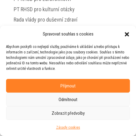
PT RHSD pro kulturní otázky
Rada vlády pro duševní zdraví
Spravovat souhlas s cookies
Abychom poskytli co nejlepší služby, používáme k ukládání a/nebo přístupu k
© 2026 Jiří Horecký – Osobní stránky Jiřího
informacím o zařízení, technologie jako jsou soubory cookies. Souhlas s těmito
Horeckého
technologiemi nám umožní zpracovávat údaje, jako je chování při procházení nebo
jedinečná ID na tomto webu. Nesouhlas nebo odvolání souhlasu může nepříznivě
Web vytvořila firma
RUDI
ve spolupráci s
ovlivnit určité vlastnosti a funkce.
agenturou
ZEST BRAND
.
Příjmout
Odmítnout
Zobrazit předvolby
Zásady cookies