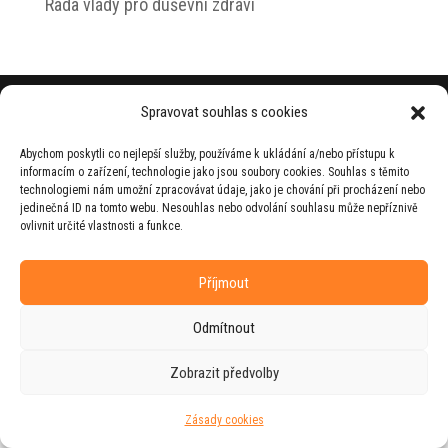
Rada vlády pro duševní zdraví
© 2026 Jiří Horecký – Osobní stránky Jiřího
Spravovat souhlas s cookies
Horeckého
Abychom poskytli co nejlepší služby, používáme k ukládání a/nebo přístupu k
Web vytvořila firma
RUDI
ve spolupráci s
informacím o zařízení, technologie jako jsou soubory cookies. Souhlas s těmito
agenturou
ZEST BRAND
.
technologiemi nám umožní zpracovávat údaje, jako je chování při procházení nebo
jedinečná ID na tomto webu. Nesouhlas nebo odvolání souhlasu může nepříznivě
ovlivnit určité vlastnosti a funkce.
Příjmout
Odmítnout
Zobrazit předvolby
Zásady cookies