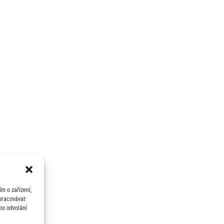
m o zařízení,
zpracovávat
bo odvolání