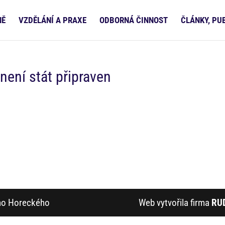
NĚ
VZDĚLÁNÍ A PRAXE
ODBORNÁ ČINNOST
ČLÁNKY, PU
ení stát připraven
ího Horeckého
Web vytvořila firma
RU