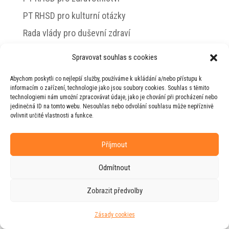
PT RHSD pro kulturní otázky
Rada vlády pro duševní zdraví
Spravovat souhlas s cookies
Abychom poskytli co nejlepší služby, používáme k ukládání a/nebo přístupu k
© 2026 Jiří Horecký – Osobní stránky Jiřího
informacím o zařízení, technologie jako jsou soubory cookies. Souhlas s těmito
Horeckého
technologiemi nám umožní zpracovávat údaje, jako je chování při procházení nebo
jedinečná ID na tomto webu. Nesouhlas nebo odvolání souhlasu může nepříznivě
Web vytvořila firma
RUDI
ve spolupráci s
ovlivnit určité vlastnosti a funkce.
agenturou
ZEST BRAND
.
Příjmout
Odmítnout
Zobrazit předvolby
Zásady cookies