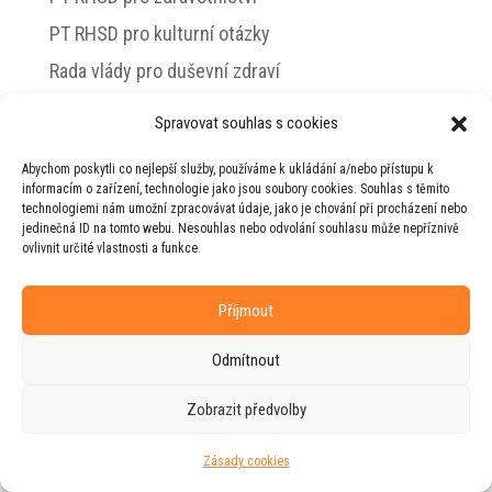
PT RHSD pro kulturní otázky
Rada vlády pro duševní zdraví
Spravovat souhlas s cookies
Abychom poskytli co nejlepší služby, používáme k ukládání a/nebo přístupu k
© 2026 Jiří Horecký – Osobní stránky Jiřího
informacím o zařízení, technologie jako jsou soubory cookies. Souhlas s těmito
Horeckého
technologiemi nám umožní zpracovávat údaje, jako je chování při procházení nebo
jedinečná ID na tomto webu. Nesouhlas nebo odvolání souhlasu může nepříznivě
Web vytvořila firma
RUDI
ve spolupráci s
ovlivnit určité vlastnosti a funkce.
agenturou
ZEST BRAND
.
Příjmout
Odmítnout
Zobrazit předvolby
Zásady cookies