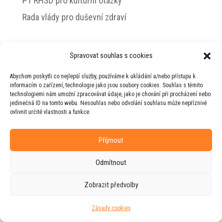
PT RHSD pro kulturní otázky
Rada vlády pro duševní zdraví
Spravovat souhlas s cookies
© 2026 Jiří Horecký – Osobní stránky Jiřího
Abychom poskytli co nejlepší služby, používáme k ukládání a/nebo přístupu k
Horeckého
informacím o zařízení, technologie jako jsou soubory cookies. Souhlas s těmito
technologiemi nám umožní zpracovávat údaje, jako je chování při procházení nebo
Web vytvořila firma
RUDI
ve spolupráci s
jedinečná ID na tomto webu. Nesouhlas nebo odvolání souhlasu může nepříznivě
agenturou
ZEST BRAND
.
ovlivnit určité vlastnosti a funkce.
Příjmout
Odmítnout
Zobrazit předvolby
Zásady cookies