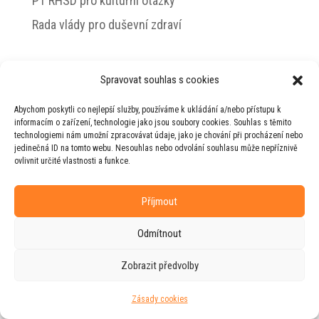
PT RHSD pro kulturní otázky
Rada vlády pro duševní zdraví
Spravovat souhlas s cookies
© 2026 Jiří Horecký – Osobní stránky Jiřího
Abychom poskytli co nejlepší služby, používáme k ukládání a/nebo přístupu k
Horeckého
informacím o zařízení, technologie jako jsou soubory cookies. Souhlas s těmito
technologiemi nám umožní zpracovávat údaje, jako je chování při procházení nebo
Web vytvořila firma
RUDI
ve spolupráci s
jedinečná ID na tomto webu. Nesouhlas nebo odvolání souhlasu může nepříznivě
agenturou
ZEST BRAND
.
ovlivnit určité vlastnosti a funkce.
Příjmout
Odmítnout
Zobrazit předvolby
Zásady cookies