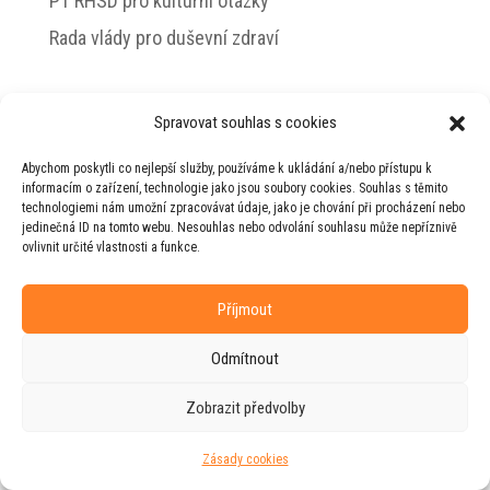
PT RHSD pro kulturní otázky
Rada vlády pro duševní zdraví
Spravovat souhlas s cookies
© 2026 Jiří Horecký – Osobní stránky Jiřího
Abychom poskytli co nejlepší služby, používáme k ukládání a/nebo přístupu k
Horeckého
informacím o zařízení, technologie jako jsou soubory cookies. Souhlas s těmito
technologiemi nám umožní zpracovávat údaje, jako je chování při procházení nebo
Web vytvořila firma
RUDI
ve spolupráci s
jedinečná ID na tomto webu. Nesouhlas nebo odvolání souhlasu může nepříznivě
agenturou
ZEST BRAND
.
ovlivnit určité vlastnosti a funkce.
Příjmout
Odmítnout
Zobrazit předvolby
Zásady cookies