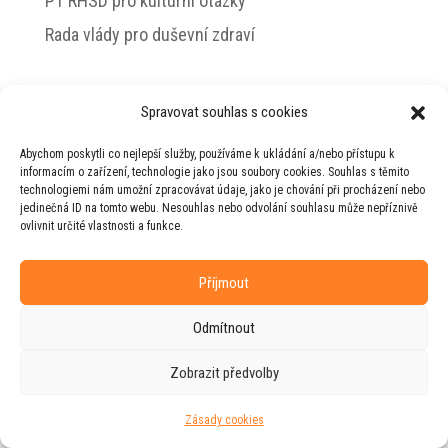
PT RHSD pro kulturní otázky
Rada vlády pro duševní zdraví
Spravovat souhlas s cookies
© 2026 Jiří Horecký – Osobní stránky Jiřího
Abychom poskytli co nejlepší služby, používáme k ukládání a/nebo přístupu k
Horeckého
informacím o zařízení, technologie jako jsou soubory cookies. Souhlas s těmito
technologiemi nám umožní zpracovávat údaje, jako je chování při procházení nebo
Web vytvořila firma
RUDI
ve spolupráci s
jedinečná ID na tomto webu. Nesouhlas nebo odvolání souhlasu může nepříznivě
agenturou
ZEST BRAND
.
ovlivnit určité vlastnosti a funkce.
Příjmout
Odmítnout
Zobrazit předvolby
Zásady cookies