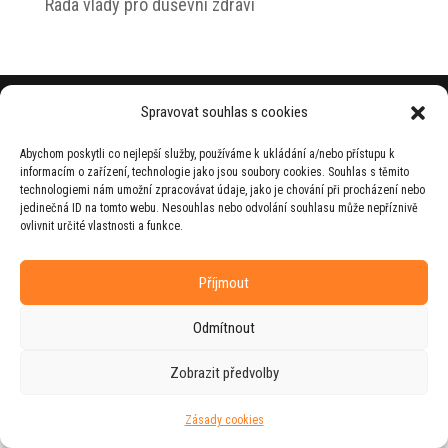
Rada vlády pro duševní zdraví
© 2026 Jiří Horecký – Osobní stránky Jiřího
Spravovat souhlas s cookies
Horeckého
Abychom poskytli co nejlepší služby, používáme k ukládání a/nebo přístupu k
Web vytvořila firma
RUDI
ve spolupráci s
informacím o zařízení, technologie jako jsou soubory cookies. Souhlas s těmito
agenturou
ZEST BRAND
.
technologiemi nám umožní zpracovávat údaje, jako je chování při procházení nebo
jedinečná ID na tomto webu. Nesouhlas nebo odvolání souhlasu může nepříznivě
ovlivnit určité vlastnosti a funkce.
Příjmout
Odmítnout
Zobrazit předvolby
Zásady cookies