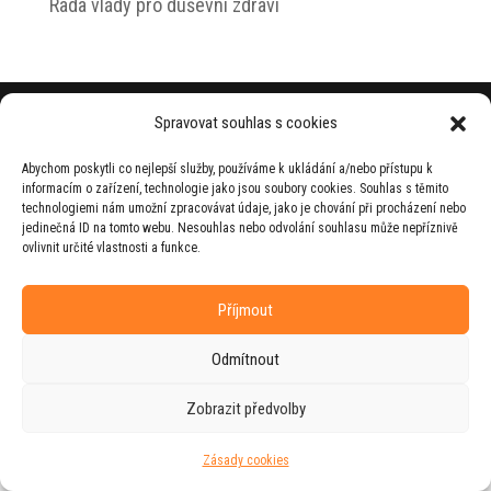
Rada vlády pro duševní zdraví
© 2026 Jiří Horecký – Osobní stránky Jiřího
Spravovat souhlas s cookies
Horeckého
Abychom poskytli co nejlepší služby, používáme k ukládání a/nebo přístupu k
Web vytvořila firma
RUDI
ve spolupráci s
informacím o zařízení, technologie jako jsou soubory cookies. Souhlas s těmito
agenturou
ZEST BRAND
.
technologiemi nám umožní zpracovávat údaje, jako je chování při procházení nebo
jedinečná ID na tomto webu. Nesouhlas nebo odvolání souhlasu může nepříznivě
ovlivnit určité vlastnosti a funkce.
Příjmout
Odmítnout
Zobrazit předvolby
Zásady cookies