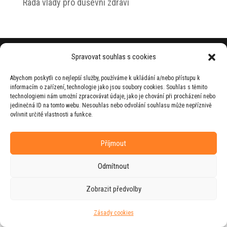
Rada vlády pro duševní zdraví
© 2026 Jiří Horecký – Osobní stránky Jiřího
Spravovat souhlas s cookies
Horeckého
Abychom poskytli co nejlepší služby, používáme k ukládání a/nebo přístupu k
Web vytvořila firma
RUDI
ve spolupráci s
informacím o zařízení, technologie jako jsou soubory cookies. Souhlas s těmito
agenturou
ZEST BRAND
.
technologiemi nám umožní zpracovávat údaje, jako je chování při procházení nebo
jedinečná ID na tomto webu. Nesouhlas nebo odvolání souhlasu může nepříznivě
ovlivnit určité vlastnosti a funkce.
Příjmout
Odmítnout
Zobrazit předvolby
Zásady cookies