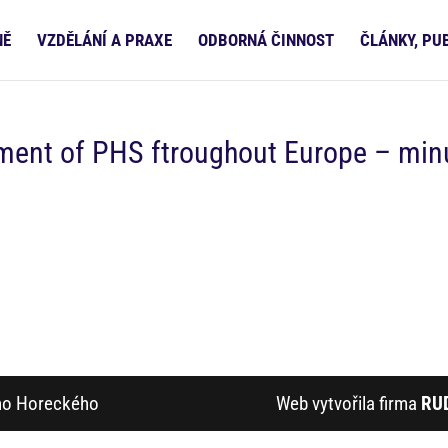
NĚ
VZDĚLÁNÍ A PRAXE
ODBORNÁ ČINNOST
ČLÁNKY, PU
pment of PHS ftroughout Europe – min
ího Horeckého
Web vytvořila firma
RU