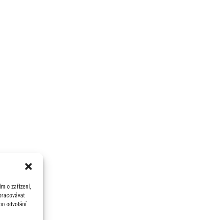
m o zařízení,
zpracovávat
bo odvolání