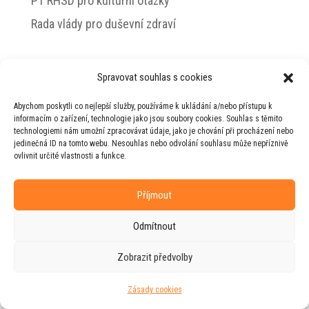
PT RHSD pro kulturní otázky
Rada vlády pro duševní zdraví
Spravovat souhlas s cookies
© 2026 Jiří Horecký – Osobní stránky Jiřího
Abychom poskytli co nejlepší služby, používáme k ukládání a/nebo přístupu k
Horeckého
informacím o zařízení, technologie jako jsou soubory cookies. Souhlas s těmito
technologiemi nám umožní zpracovávat údaje, jako je chování při procházení nebo
Web vytvořila firma
RUDI
ve spolupráci s
jedinečná ID na tomto webu. Nesouhlas nebo odvolání souhlasu může nepříznivě
agenturou
ZEST BRAND
.
ovlivnit určité vlastnosti a funkce.
Příjmout
Odmítnout
Zobrazit předvolby
Zásady cookies