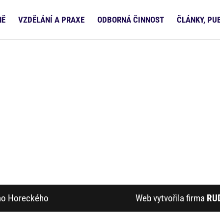
NĚ
VZDĚLÁNÍ A PRAXE
ODBORNÁ ČINNOST
ČLÁNKY, PU
ího Horeckého
Web vytvořila firma
RU