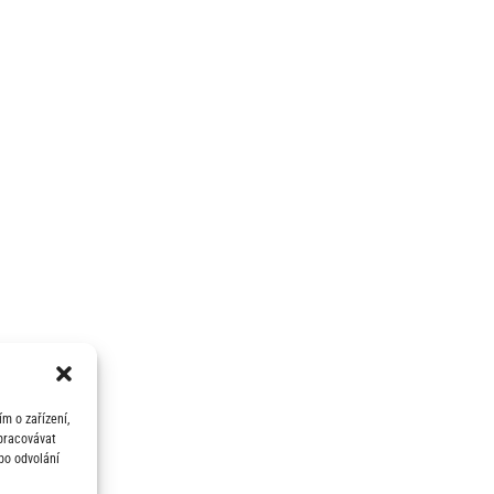
m o zařízení,
zpracovávat
bo odvolání