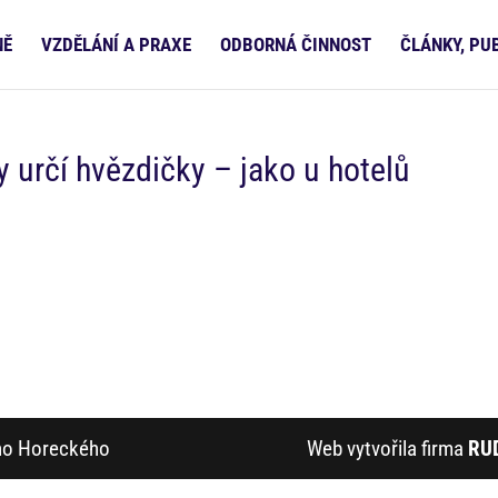
NĚ
VZDĚLÁNÍ A PRAXE
ODBORNÁ ČINNOST
ČLÁNKY, PU
 určí hvězdičky – jako u hotelů
ího Horeckého
Web vytvořila firma
RU