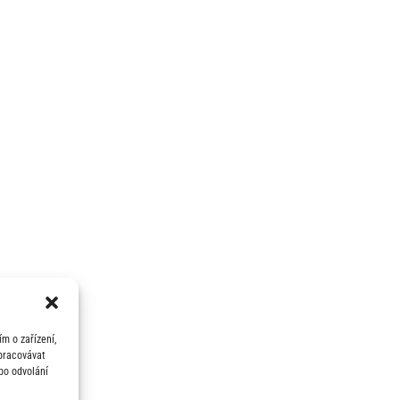
m o zařízení,
zpracovávat
bo odvolání