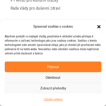
PT RHSD pro kulturní otázky
Rada vlády pro duševní zdraví
Spravovat souhlas s cookies
© 2026 Jiří Horecký – Osobní stránky Jiřího
Abychom poskytli co nejlepší služby, používáme k ukládání a/nebo přístupu k
Horeckého
informacím o zařízení, technologie jako jsou soubory cookies. Souhlas s těmito
technologiemi nám umožní zpracovávat údaje, jako je chování při procházení nebo
Web vytvořila firma
RUDI
ve spolupráci s
jedinečná ID na tomto webu. Nesouhlas nebo odvolání souhlasu může nepříznivě
agenturou
ZEST BRAND
.
ovlivnit určité vlastnosti a funkce.
Příjmout
Odmítnout
Zobrazit předvolby
Zásady cookies