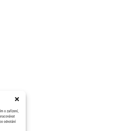
m o zařízení,
zpracovávat
bo odvolání