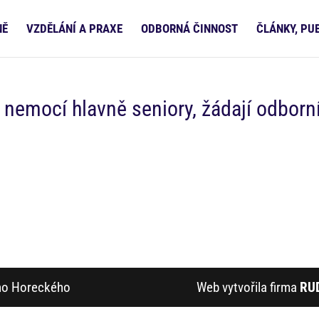
NĚ
VZDĚLÁNÍ A PRAXE
ODBORNÁ ČINNOST
ČLÁNKY, PU
 nemocí hlavně seniory, žádají odborn
ího Horeckého
Web vytvořila firma
RU