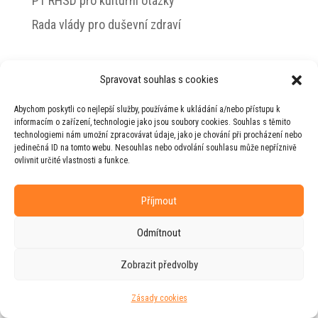
PT RHSD pro kulturní otázky
Rada vlády pro duševní zdraví
Spravovat souhlas s cookies
© 2026 Jiří Horecký – Osobní stránky Jiřího
Abychom poskytli co nejlepší služby, používáme k ukládání a/nebo přístupu k
Horeckého
informacím o zařízení, technologie jako jsou soubory cookies. Souhlas s těmito
technologiemi nám umožní zpracovávat údaje, jako je chování při procházení nebo
Web vytvořila firma
RUDI
ve spolupráci s
jedinečná ID na tomto webu. Nesouhlas nebo odvolání souhlasu může nepříznivě
agenturou
ZEST BRAND
.
ovlivnit určité vlastnosti a funkce.
Příjmout
Odmítnout
Zobrazit předvolby
Zásady cookies