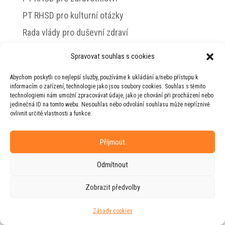
PT RHSD pro kulturní otázky
Rada vlády pro duševní zdraví
Spravovat souhlas s cookies
Abychom poskytli co nejlepší služby, používáme k ukládání a/nebo přístupu k
© 2026 Jiří Horecký – Osobní stránky Jiřího
informacím o zařízení, technologie jako jsou soubory cookies. Souhlas s těmito
Horeckého
technologiemi nám umožní zpracovávat údaje, jako je chování při procházení nebo
jedinečná ID na tomto webu. Nesouhlas nebo odvolání souhlasu může nepříznivě
Web vytvořila firma
RUDI
ve spolupráci s
ovlivnit určité vlastnosti a funkce.
agenturou
ZEST BRAND
.
Příjmout
Odmítnout
Zobrazit předvolby
Zásady cookies