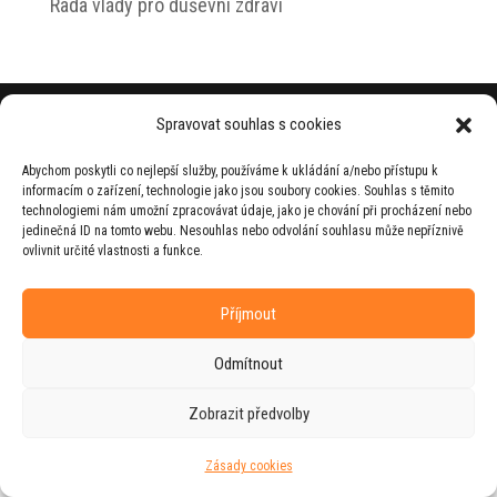
Rada vlády pro duševní zdraví
© 2026 Jiří Horecký – Osobní stránky Jiřího
Spravovat souhlas s cookies
Horeckého
Abychom poskytli co nejlepší služby, používáme k ukládání a/nebo přístupu k
Web vytvořila firma
RUDI
ve spolupráci s
informacím o zařízení, technologie jako jsou soubory cookies. Souhlas s těmito
agenturou
ZEST BRAND
.
technologiemi nám umožní zpracovávat údaje, jako je chování při procházení nebo
jedinečná ID na tomto webu. Nesouhlas nebo odvolání souhlasu může nepříznivě
ovlivnit určité vlastnosti a funkce.
Příjmout
Odmítnout
Zobrazit předvolby
Zásady cookies