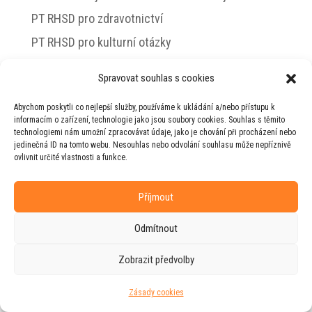
PT RHSD pro zdravotnictví
PT RHSD pro kulturní otázky
Rada vlády pro duševní zdraví
Spravovat souhlas s cookies
Abychom poskytli co nejlepší služby, používáme k ukládání a/nebo přístupu k
informacím o zařízení, technologie jako jsou soubory cookies. Souhlas s těmito
technologiemi nám umožní zpracovávat údaje, jako je chování při procházení nebo
© 2026 Jiří Horecký – Osobní stránky Jiřího
jedinečná ID na tomto webu. Nesouhlas nebo odvolání souhlasu může nepříznivě
Horeckého
ovlivnit určité vlastnosti a funkce.
Web vytvořila firma
RUDI
ve spolupráci s
agenturou
ZEST BRAND
.
Příjmout
Odmítnout
Zobrazit předvolby
Zásady cookies