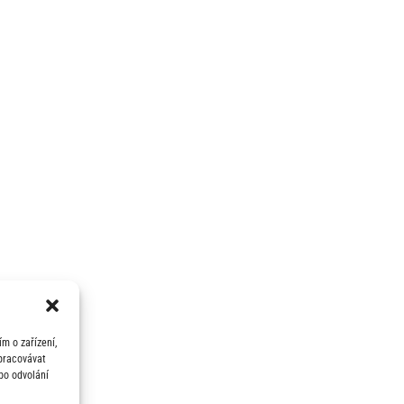
m o zařízení,
zpracovávat
bo odvolání