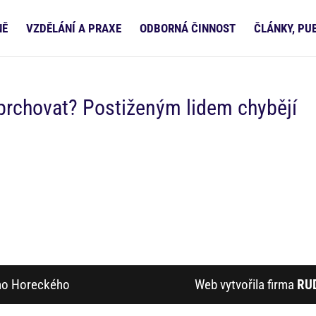
NĚ
VZDĚLÁNÍ A PRAXE
ODBORNÁ ČINNOST
ČLÁNKY, PU
prchovat? Postiženým lidem chybějí
ího Horeckého
Web vytvořila firma
RU