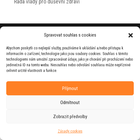
Rada vlády pro duševní zdraví
© 2026 Jiří Horecký – Osobní stránky Jiřího
Spravovat souhlas s cookies
Horeckého
Abychom poskytli co nejlepší služby, používáme k ukládání a/nebo přístupu k
Web vytvořila firma
RUDI
ve spolupráci s
informacím o zařízení, technologie jako jsou soubory cookies. Souhlas s těmito
agenturou
ZEST BRAND
.
technologiemi nám umožní zpracovávat údaje, jako je chování při procházení nebo
jedinečná ID na tomto webu. Nesouhlas nebo odvolání souhlasu může nepříznivě
ovlivnit určité vlastnosti a funkce.
Příjmout
Odmítnout
Zobrazit předvolby
Zásady cookies