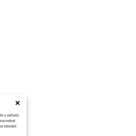
m o zařízení,
zpracovávat
bo odvolání