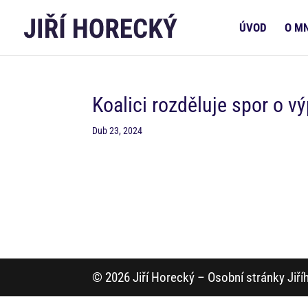
ÚVOD
O M
Koalici rozděluje spor o v
Dub 23, 2024
© 2026 Jiří Horecký – Osobní stránky Jiř