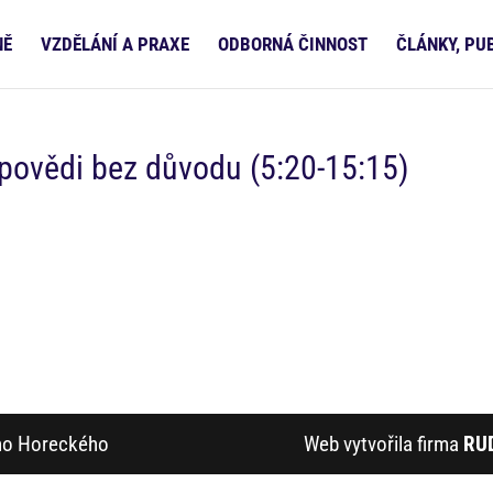
NĚ
VZDĚLÁNÍ A PRAXE
ODBORNÁ ČINNOST
ČLÁNKY, PU
ýpovědi bez důvodu (5:20-15:15)
ího Horeckého
Web vytvořila firma
RU