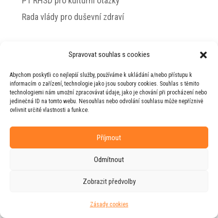
PT RHSD pro kulturní otázky
Rada vlády pro duševní zdraví
Spravovat souhlas s cookies
© 2026 Jiří Horecký – Osobní stránky Jiřího
Abychom poskytli co nejlepší služby, používáme k ukládání a/nebo přístupu k
Horeckého
informacím o zařízení, technologie jako jsou soubory cookies. Souhlas s těmito
technologiemi nám umožní zpracovávat údaje, jako je chování při procházení nebo
Web vytvořila firma
RUDI
ve spolupráci s
jedinečná ID na tomto webu. Nesouhlas nebo odvolání souhlasu může nepříznivě
agenturou
ZEST BRAND
.
ovlivnit určité vlastnosti a funkce.
Příjmout
Odmítnout
Zobrazit předvolby
Zásady cookies