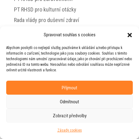
PT RHSD pro kulturní otázky
Rada vlády pro duševní zdraví
Spravovat souhlas s cookies
Abychom poskytli co nejlepší služby, používáme k ukládání a/nebo přístupu k
© 2026 Jiří Horecký – Osobní stránky Jiřího
informacím o zařízení, technologie jako jsou soubory cookies. Souhlas s těmito
Horeckého
technologiemi nám umožní zpracovávat údaje, jako je chování při procházení nebo
jedinečná ID na tomto webu. Nesouhlas nebo odvolání souhlasu může nepříznivě
Web vytvořila firma
RUDI
ve spolupráci s
ovlivnit určité vlastnosti a funkce.
agenturou
ZEST BRAND
.
Příjmout
Odmítnout
Zobrazit předvolby
Zásady cookies