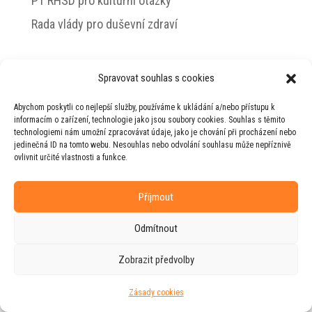
PT RHSD pro kulturní otázky
Rada vlády pro duševní zdraví
Spravovat souhlas s cookies
© 2026 Jiří Horecký – Osobní stránky Jiřího
Abychom poskytli co nejlepší služby, používáme k ukládání a/nebo přístupu k
Horeckého
informacím o zařízení, technologie jako jsou soubory cookies. Souhlas s těmito
technologiemi nám umožní zpracovávat údaje, jako je chování při procházení nebo
Web vytvořila firma
RUDI
ve spolupráci s
jedinečná ID na tomto webu. Nesouhlas nebo odvolání souhlasu může nepříznivě
agenturou
ZEST BRAND
.
ovlivnit určité vlastnosti a funkce.
Příjmout
Odmítnout
Zobrazit předvolby
Zásady cookies