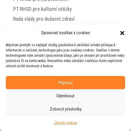
PT RHSD pro kulturní otázky
Rada vlády pro duševní zdraví
Spravovat souhlas s cookies
Abychom poskytli co nejlepší služby, používáme k ukládání a/nebo přístupu k
© 2026 Jiří Horecký – Osobní stránky Jiřího
informacím o zařízení, technologie jako jsou soubory cookies. Souhlas s těmito
Horeckého
technologiemi nám umožní zpracovávat údaje, jako je chování při procházení nebo
jedinečná ID na tomto webu. Nesouhlas nebo odvolání souhlasu může nepříznivě
Web vytvořila firma
RUDI
ve spolupráci s
ovlivnit určité vlastnosti a funkce.
agenturou
ZEST BRAND
.
Příjmout
Odmítnout
Zobrazit předvolby
Zásady cookies