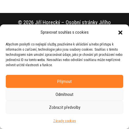
© 2026 Jiří Horecký – Osobní stránky Jiřího
Horeckého
Spravovat souhlas s cookies
Web vytvořila firma
RUDI
ve spolupráci s
Abychom poskytli co nejlepší služby, používáme k ukládání a/nebo přístupu k
agenturou
ZEST BRAND
.
informacím o zařízení, technologie jako jsou soubory cookies. Souhlas s těmito
technologiemi nám umožní zpracovávat údaje, jako je chování při procházení nebo
jedinečná ID na tomto webu. Nesouhlas nebo odvolání souhlasu může nepříznivě
ovlivnit určité vlastnosti a funkce.
Příjmout
Odmítnout
Zobrazit předvolby
Zásady cookies