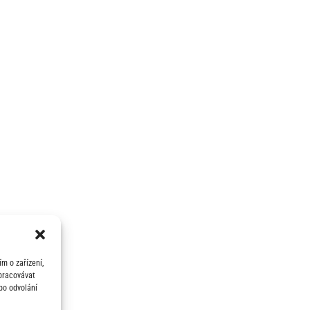
m o zařízení,
zpracovávat
bo odvolání