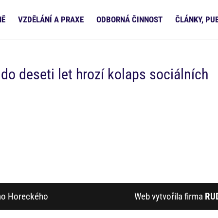
NĚ
VZDĚLÁNÍ A PRAXE
ODBORNÁ ČINNOST
ČLÁNKY, PU
 do deseti let hrozí kolaps sociálních
ího Horeckého
Web vytvořila firma
RU