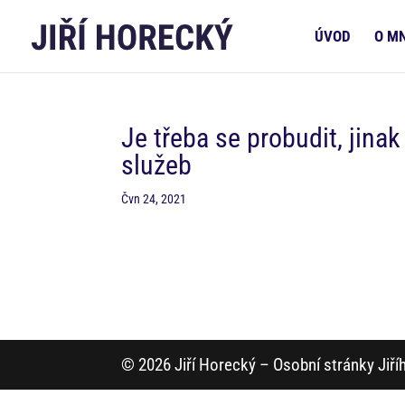
ÚVOD
O M
Je třeba se probudit, jinak
služeb
Čvn 24, 2021
© 2026 Jiří Horecký – Osobní stránky Jiř