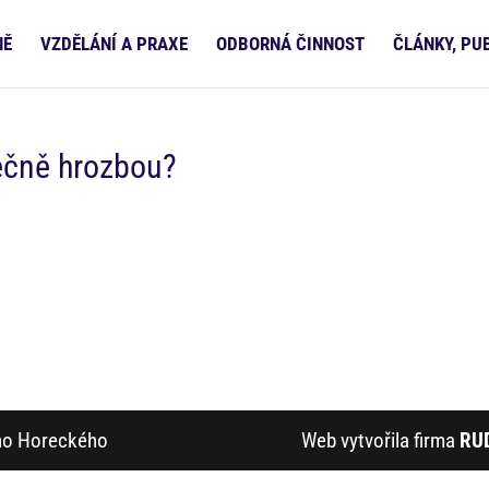
NĚ
VZDĚLÁNÍ A PRAXE
ODBORNÁ ČINNOST
ČLÁNKY, PU
ečně hrozbou?
ího Horeckého
Web vytvořila firma
RU