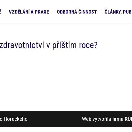
Ě
VZDĚLÁNÍ A PRAXE
ODBORNÁ ČINNOST
ČLÁNKY, PUB
dravotnictví v příštím roce?
ího Horeckého
Web vytvořila firma
RU