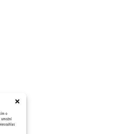
cím o
m umožní
 Nesouhlas