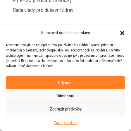
PT RHSD pro kulturní otázky
Rada vlády pro duševní zdraví
Spravovat souhlas s cookies
© 2026 Jiří Horecký – Osobní stránky Jiřího
Abychom poskytli co nejlepší služby, používáme k ukládání a/nebo přístupu k
Horeckého
informacím o zařízení, technologie jako jsou soubory cookies. Souhlas s těmito
technologiemi nám umožní zpracovávat údaje, jako je chování při procházení nebo
Web vytvořila firma
RUDI
ve spolupráci s
jedinečná ID na tomto webu. Nesouhlas nebo odvolání souhlasu může nepříznivě
agenturou
ZEST BRAND
.
ovlivnit určité vlastnosti a funkce.
Příjmout
Odmítnout
Zobrazit předvolby
Zásady cookies