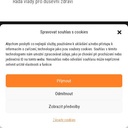
Rada vlády pro duševní zdraví
© 2026 Jiří Horecký – Osobní stránky Jiřího
Spravovat souhlas s cookies
Horeckého
Abychom poskytli co nejlepší služby, používáme k ukládání a/nebo přístupu k
Web vytvořila firma
RUDI
ve spolupráci s
informacím o zařízení, technologie jako jsou soubory cookies. Souhlas s těmito
agenturou
ZEST BRAND
.
technologiemi nám umožní zpracovávat údaje, jako je chování při procházení nebo
jedinečná ID na tomto webu. Nesouhlas nebo odvolání souhlasu může nepříznivě
ovlivnit určité vlastnosti a funkce.
Příjmout
Odmítnout
Zobrazit předvolby
Zásady cookies