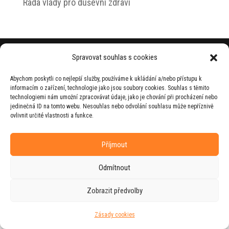
Rada vlády pro duševní zdraví
© 2026 Jiří Horecký – Osobní stránky Jiřího
Spravovat souhlas s cookies
Horeckého
Abychom poskytli co nejlepší služby, používáme k ukládání a/nebo přístupu k
Web vytvořila firma
RUDI
ve spolupráci s
informacím o zařízení, technologie jako jsou soubory cookies. Souhlas s těmito
agenturou
ZEST BRAND
.
technologiemi nám umožní zpracovávat údaje, jako je chování při procházení nebo
jedinečná ID na tomto webu. Nesouhlas nebo odvolání souhlasu může nepříznivě
ovlivnit určité vlastnosti a funkce.
Příjmout
Odmítnout
Zobrazit předvolby
Zásady cookies