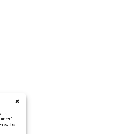
cím o
m umožní
 Nesouhlas