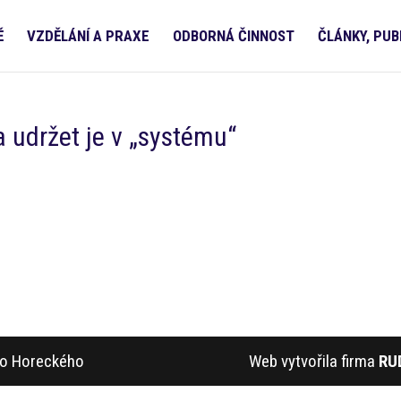
Ě
VZDĚLÁNÍ A PRAXE
ODBORNÁ ČINNOST
ČLÁNKY, PUB
a udržet je v „systému“
ího Horeckého
Web vytvořila firma
RU