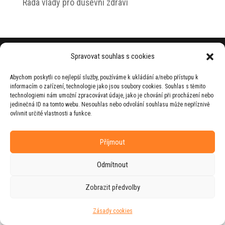
Rada vlády pro duševní zdraví
© 2026 Jiří Horecký – Osobní stránky Jiřího
Spravovat souhlas s cookies
Horeckého
Abychom poskytli co nejlepší služby, používáme k ukládání a/nebo přístupu k
Web vytvořila firma
RUDI
ve spolupráci s
informacím o zařízení, technologie jako jsou soubory cookies. Souhlas s těmito
agenturou
ZEST BRAND
.
technologiemi nám umožní zpracovávat údaje, jako je chování při procházení nebo
jedinečná ID na tomto webu. Nesouhlas nebo odvolání souhlasu může nepříznivě
ovlivnit určité vlastnosti a funkce.
Příjmout
Odmítnout
Zobrazit předvolby
Zásady cookies