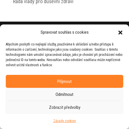
Rada vlády pro duševní zdraví
© 2026 Jiří Horecký – Osobní stránky Jiřího
Spravovat souhlas s cookies
Horeckého
Abychom poskytli co nejlepší služby, používáme k ukládání a/nebo přístupu k
Web vytvořila firma
RUDI
ve spolupráci s
informacím o zařízení, technologie jako jsou soubory cookies. Souhlas s těmito
agenturou
ZEST BRAND
.
technologiemi nám umožní zpracovávat údaje, jako je chování při procházení nebo
jedinečná ID na tomto webu. Nesouhlas nebo odvolání souhlasu může nepříznivě
ovlivnit určité vlastnosti a funkce.
Příjmout
Odmítnout
Zobrazit předvolby
Zásady cookies